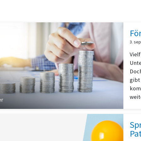
Fö
3. se
Viel
Unte
Doch
gibt
komm
weit
er
Spr
Pa