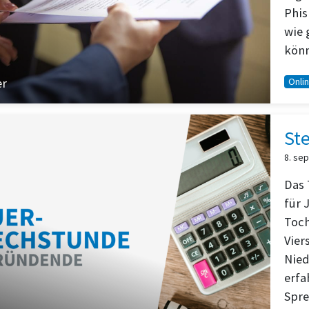
Phis
wie 
könn
er
Onli
St
8. se
Das 
für 
Toch
Vier
Nied
erfa
Spre