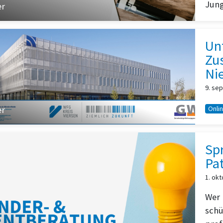
Jung
er
Un
Zu
Ni
9. se
er
Onli
Spr
Pa
1. ok
Wer 
schü