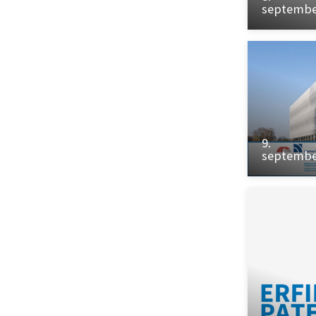
septemb
9.
septemb