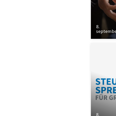
8.
septemb
8.