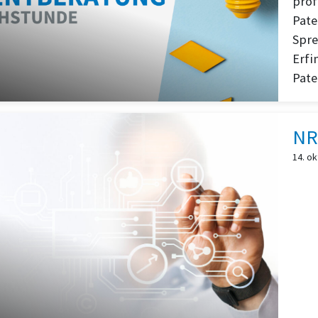
prof
Pate
Spre
Erfi
Pate
NR
14. o