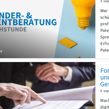
3. se
Wer 
schü
prof
Pate
Spre
Erfi
Pate
er
For
un
Ge
8. se
Mach
digi