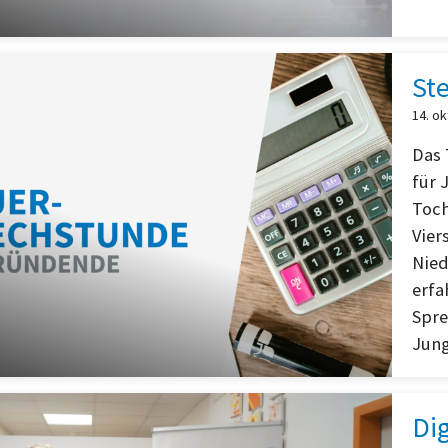
St
14. o
Das 
für 
Toch
Vier
Nied
erfa
Spre
Jung
Dig