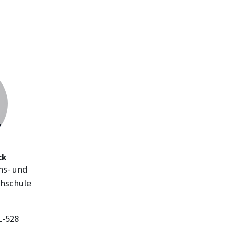
ck
ns- und
chschule
1-528