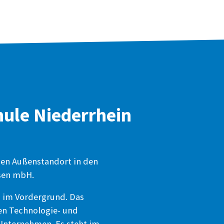
hule Niederrhein
nen Außenstandort in den
rsen mbH.
 im Vordergrund. Das
en Technologie- und
Unternehmen. Es steht im