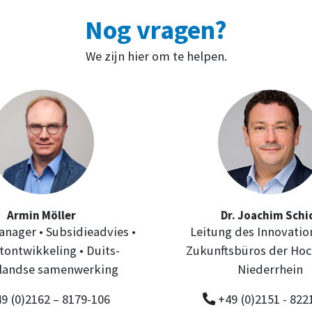
Nog vragen?
We zijn hier om te helpen.
Armin Möller
Dr. Joachim Schi
nager • Subsidieadvies •
Leitung des Innovatio
tontwikkeling • Duits-
Zukunftsbüros der Ho
landse samenwerking
Niederrhein
9 (0)2162 – 8179-106
+49 (0)2151 - 822