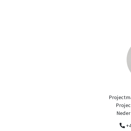
Projectma
Projec
Neder
+4