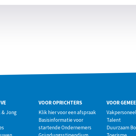
JVE
VOOR OPRICHTERS
VOOR GEME
 & Jong
Klik hier voor een afspraak
Vakpersoneel
Basisinformatie voor
Talent
es
startende Ondernemers
Duurzaam B
ouwen
Gründungsstipendium
Toerisme