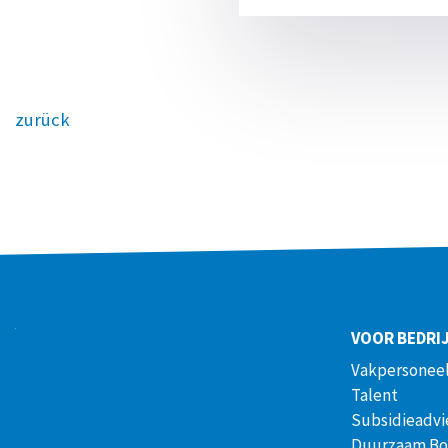
zurück
VOOR BEDRI
Vakpersoneel
Talent
Subsidieadvi
Duurzaam B