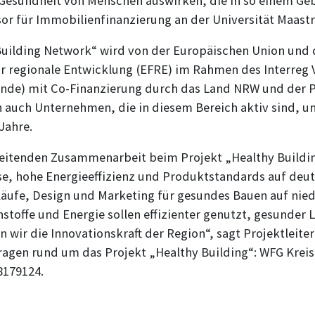
 Gesundheit von Menschen auswirken, die in so einem Geb
sor für Immobilienfinanzierung an der Universität Maastr
Building Network“ wird von der Europäischen Union und
r regionale Entwicklung (EFRE) im Rahmen des Interre
ande) mit Co-Finanzierung durch das Land NRW und der 
n auch Unternehmen, die in diesem Bereich aktiv sind, u
 Jahre.
eitenden Zusammenarbeit beim Projekt „Healthy Buildin
se, hohe Energieeffizienz und Produktstandards auf deut
läufe, Design und Marketing für gesundes Bauen auf nied
stoffe und Energie sollen effizienter genutzt, gesunder
wir die Innovationskraft der Region“, sagt Projektleiter 
ragen rund um das Projekt „Healthy Building“: WFG Kreis
8179124.