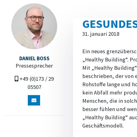
GESUNDES
31. januari 2018
Ein neues grenzübersch
DANIEL BOSS
„Healthy Building“. Pro
Pressesprecher
Mit „Healthy Building“
beschrieben, der von e
+49 (0)173 / 29
Rohstoffe lange und h
05507
kein Abfall mehr produ
Menschen, die in solc
besser fühlen und weni
„Healthy Building“ auc
Geschäftsmodell.