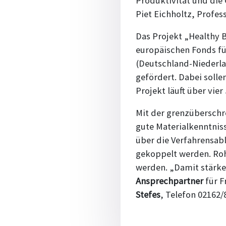
Produktivität und die
Piet Eichholtz, Profes
Das Projekt „Healthy 
europäischen Fonds fü
(Deutschland-Niederl
gefördert. Dabei solle
Projekt läuft über vier
Mit der grenzüberschr
gute Materialkenntnis
über die Verfahrensab
gekoppelt werden. Roh
werden. „Damit stärken 
Ansprechpartner
für F
Stefes
, Telefon 02162/