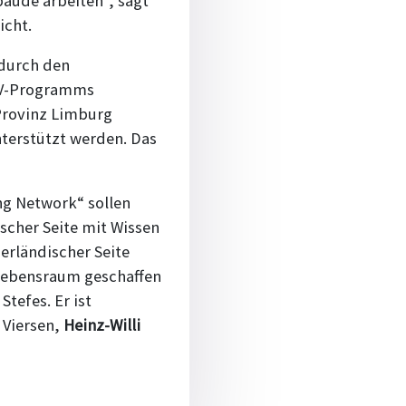
äude arbeiten“, sagt
icht.
 durch den
g V-Programms
Provinz Limburg
nterstützt werden. Das
g Network“ sollen
scher Seite mit Wissen
erländischer Seite
 Lebensraum geschaffen
Stefes. Er ist
 Viersen,
Heinz-Willi