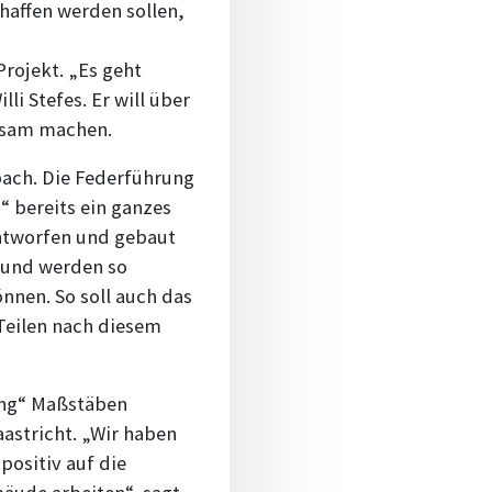
haffen werden sollen,
Projekt. „Es geht
i Stefes. Er will über
ksam machen.
bach. Die Federführung
“ bereits ein ganzes
entworfen und gebaut
s und werden so
nen. So soll auch das
 Teilen nach diesem
ing“ Maßstäben
astricht. „Wir haben
positiv auf die