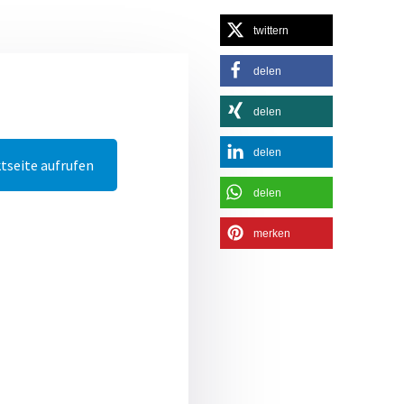
twittern
delen
delen
delen
tseite aufrufen
delen
merken