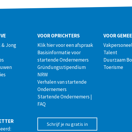
JVE
VOOR OPRICHTERS
VOOR GEME
 & Jong
Klik hier voor een afspraak
Vakpersoneel
Basisinformatie voor
Talent
es
startende Ondernemers
Duurzaam B
ouwen
Gründungsstipendium
Toerisme
ies
NRW
Verhalen van startende
Ondernemers
Startende Ondernemers |
FAQ
ETTER
Schrijf je nu gratis in
meerd: