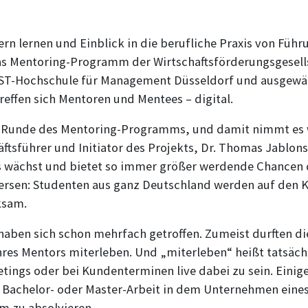
n lernen und Einblick in die berufliche Praxis von Führu
as Mentoring-Programm der Wirtschaftsförderungsgesells
 IST-Hochschule für Management Düsseldorf und ausgewä
reffen sich Mentoren und Mentees – digital.
tte Runde des Mentoring-Programms, und damit nimmt es w
ftsführer und Initiator des Projekts, Dr. Thomas Jablon
 wächst und bietet so immer größer werdende Chancen d
Viersen: Studenten aus ganz Deutschland werden auf den K
ksam.
aben sich schon mehrfach getroffen. Zumeist durften di
res Mentors miterleben. Und „miterleben“ heißt tatsächl
tings oder bei Kundenterminen live dabei zu sein. Eini
e Bachelor- oder Master-Arbeit in dem Unternehmen eine
m zu absolvieren.