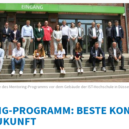
de des Mentoring-Programms vor dem Gebäude der IST-Hochschule in Düssel
G-PROGRAMM: BESTE KO
ZUKUNFT