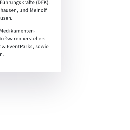
ührungskräfte (DFK).
rhausen, und Meinolf
kusen.
m Medikamenten-
 Süßwarenherstellers
t & EventParks, sowie
n.