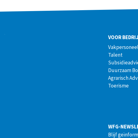
VOOR BEDRI
Vakpersoneel
Talent
Subsidieadvi
Duurzaam B
Agrarisch Adv
Toerisme
WFG-NEWSL
Blijf geïnfor