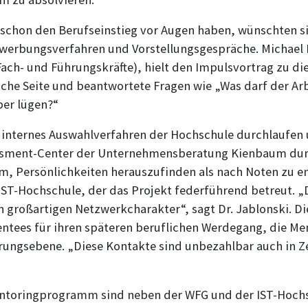
s schon den Berufseinstieg vor Augen haben, wünschten s
Bewerbungsverfahren und Vorstellungsgespräche. Michael 
Fach- und Führungskräfte), hielt den Impulsvortrag zu d
iche Seite und beantwortete Fragen wie „Was darf der Ar
er lügen?“
 internes Auswahlverfahren der Hochschule durchlaufen 
ssment-Center der Unternehmensberatung Kienbaum dur
m, Persönlichkeiten herauszufinden als nach Noten zu en
ST-Hochschule, der das Projekt federführend betreut. „
 großartigen Netzwerkcharakter“, sagt Dr. Jablonski. Di
entees für ihren späteren beruflichen Werdegang, die Me
hrungsebene. „Diese Kontakte sind unbezahlbar auch in Z
entoringprogramm sind neben der WFG und der IST-Hochs