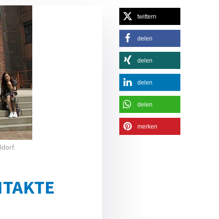
twittern
delen
delen
delen
delen
merken
dorf.
NTAKTE