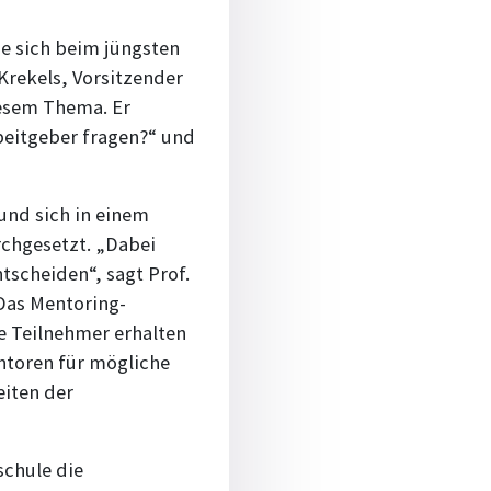
ie sich beim jüngsten
Krekels, Vorsitzender
iesem Thema. Er
beitgeber fragen?“ und
und sich in einem
chgesetzt. „Dabei
tscheiden“, sagt Prof.
Das Mentoring-
e Teilnehmer erhalten
ntoren für mögliche
eiten der
chule die