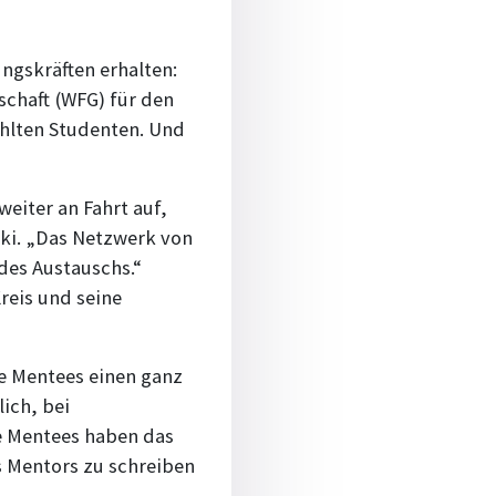
ngskräften erhalten:
chaft (WFG) für den
hlten Studenten. Und
eiter an Fahrt auf,
ski. „Das Netzwerk von
es Austauschs.“
reis und seine
e Mentees einen ganz
ich, bei
ge Mentees haben das
s Mentors zu schreiben