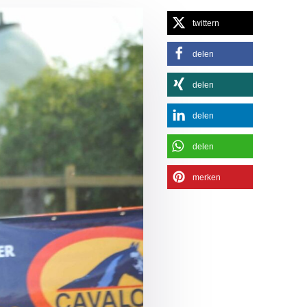
twittern
delen
delen
delen
delen
merken