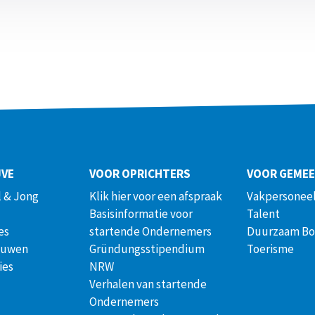
JVE
VOOR OPRICHTERS
VOOR GEME
 & Jong
Klik hier voor een afspraak
Vakpersoneel
Basisinformatie voor
Talent
es
startende Ondernemers
Duurzaam B
ouwen
Gründungsstipendium
Toerisme
ies
NRW
Verhalen van startende
Ondernemers