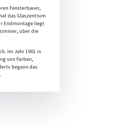
ören Fensterbauer,
 hat das Glaszentrum
ur Endmontage liegt
ezimmer, über die
k. Im Jahr 1901 in
ng von Farben,
derts begann das
.