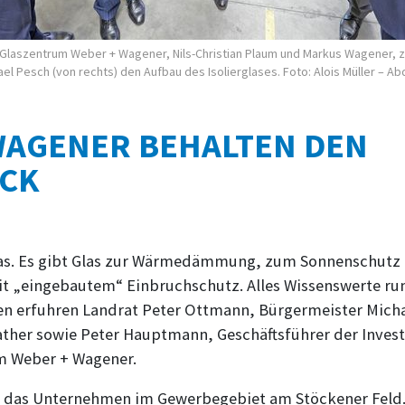
 Glaszentrum Weber + Wagener, Nils-Christian Plaum und Markus Wagener, 
l Pesch (von rechts) den Aufbau des Isolier­glases. Foto: Alois Müller – Ab
WAGENER BEHALTEN DEN
CK
 Glas. Es gibt Glas zur Wärmedämmung, zum Sonnenschutz 
 mit „eingebautem“ Einbruchschutz. Alles Wissenswerte r
en erfuhren Landrat Peter Ottmann, Bürgermeister Micha
Gather sowie Peter Hauptmann, Geschäftsführer der Invest
m Weber + Wagener.
ch das Unternehmen im Gewerbegebiet am Stöckener Feld