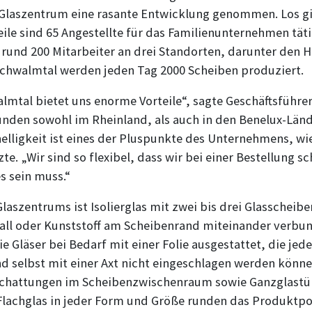
 Glaszentrum eine rasante Entwicklung genommen. Los gi
eile sind 65 Angestellte für das Familienunternehmen tät
rund 200 Mitarbeiter an drei Standorten, darunter den 
 Schwalmtal werden jeden Tag 2000 Scheiben produziert.
lmtal bietet uns enorme Vorteile“, sagte Geschäfts­führ
unden sowohl im Rheinland, als auch in den Benelux-Länd
nelligkeit ist eines der Pluspunkte des Unter­nehmens, wi
te. „Wir sind so flexibel, dass wir bei einer Bestellung 
s sein muss.“
aszentrums ist Isolierglas mit zwei bis drei Glas­scheibe
all oder Kunststoff am Scheibenrand miteinander verbun
e Gläser bei Bedarf mit einer Folie ausgestattet, die jed
d selbst mit einer Axt nicht eingeschlagen werden könne
schattungen im Scheibenzwischenraum sowie Ganzglastü
lachglas in jeder Form und Größe runden das Produkt­port