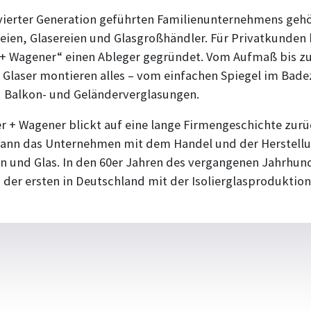
vierter Generation geführten Familien­unter­nehmens geh
reien, Glasereien und Glasgroßhändler. Für Privatkunden
 + Wagener“ einen Ableger gegründet. Vom Aufmaß bis z
ie Glaser montieren alles – vom einfachen Spiegel im Bad
u Balkon- und Geländerverglasungen.
+ Wagener blickt auf eine lange Firmen­geschichte zurüc
gann das Unternehmen mit dem Handel und der Herstellu
 und Glas. In den 60er Jahren des vergangenen Jahrhun
der ersten in Deutschland mit der Isolierglasproduktion