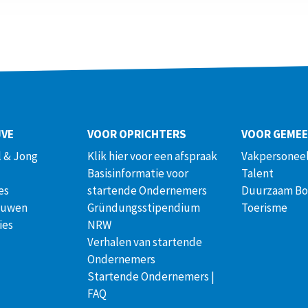
JVE
VOOR OPRICHTERS
VOOR GEME
 & Jong
Klik hier voor een afspraak
Vakpersoneel
Basisinformatie voor
Talent
es
startende Ondernemers
Duurzaam B
ouwen
Gründungsstipendium
Toerisme
ies
NRW
Verhalen van startende
Ondernemers
Startende Ondernemers |
FAQ