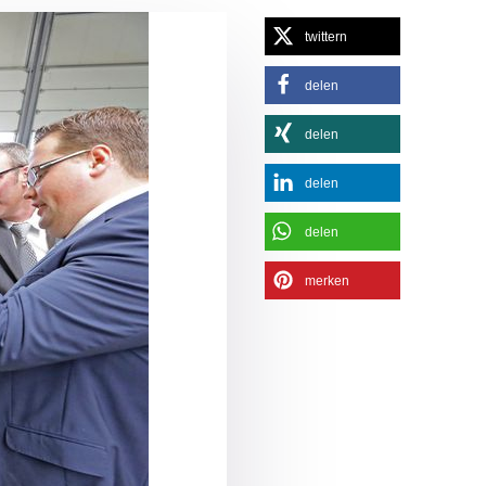
twittern
delen
delen
delen
delen
merken