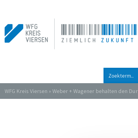
WFG Kreis Viersen
»
Weber + Wagener behalten den Dur