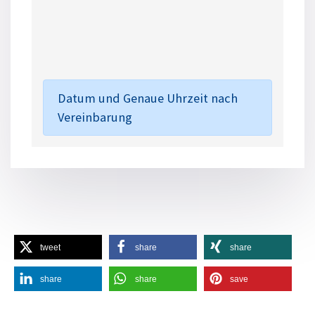
Datum und Genaue Uhrzeit nach
Vereinbarung
tweet
share
share
share
share
save