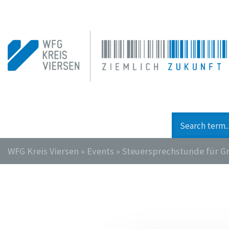
WFG Kreis Viersen
»
Events
»
Steuersprechstunde für 