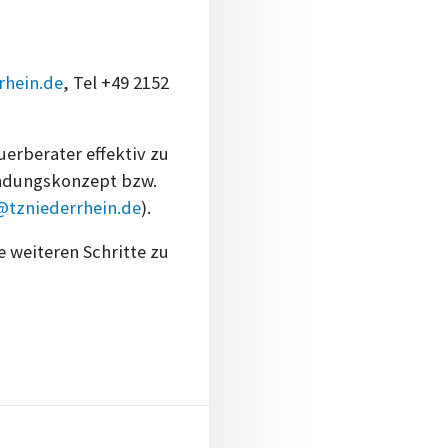
rhein.de
, Tel +49 2152
erberater effektiv zu
ründungskonzept bzw.
@tzniederrhein.de
).
e weiteren Schritte zu