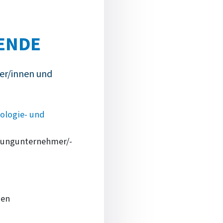
ENDE
er/innen und
ologie- und
 Jungunternehmer/-
men