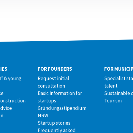
IES
FOR FOUNDERS
FOR MUNICIP
aff & young
Request initial
Specialist st
consultation
talent
ce
Basic information for
Sustainable 
construction
startups
Tourism
advice
Gründungsstipendium
on
NRW
Startup stories
Frequently asked