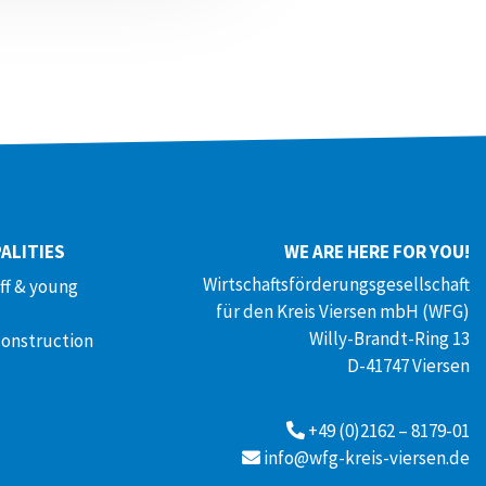
ALITIES
WE ARE HERE FOR YOU!
Wirtschaftsförderungsgesellschaft
aff & young
für den Kreis Viersen mbH (WFG)
Willy-Brandt-Ring 13
construction
D-41747 Viersen
+49 (0)2162 – 8179-01
info@wfg-kreis-viersen.de