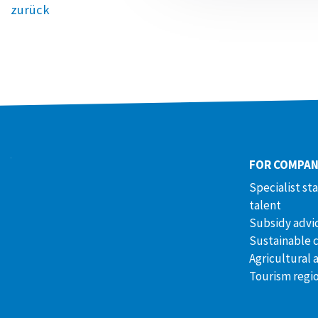
zurück
FOR COMPAN
Specialist st
talent
Subsidy advi
Sustainable 
Agricultural 
Tourism regi