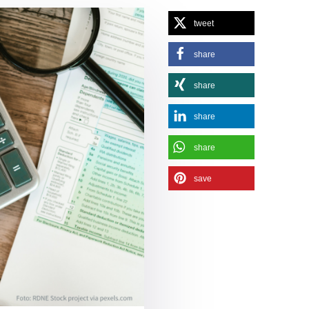
tweet
share
share
share
share
save