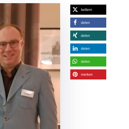
twittern
delen
delen
delen
delen
merken