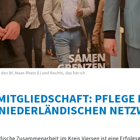
 des BC Maas Rhein (l.) und Rechts, das bin ich.
MITGLIEDSCHAFT: PFLEGE 
NIEDERLÄNDISCHEN NETZ
dische Zusammenarbeit im Kreis Viersen ist eine Erfolgs