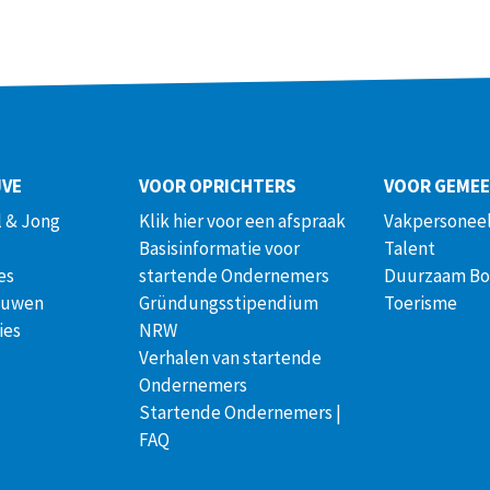
JVE
VOOR OPRICHTERS
VOOR GEME
 & Jong
Klik hier voor een afspraak
Vakpersoneel
Basisinformatie voor
Talent
es
startende Ondernemers
Duurzaam B
ouwen
Gründungsstipendium
Toerisme
ies
NRW
Verhalen van startende
Ondernemers
Startende Ondernemers |
FAQ