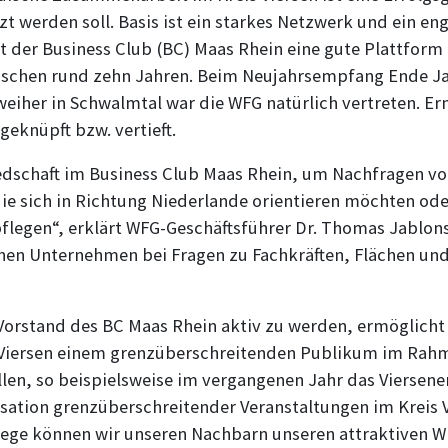
zt werden soll. Basis ist ein starkes Netzwerk und ein e
t der Business Club (BC) Maas Rhein eine gute Plattform
zwischen rund zehn Jahren. Beim Neujahrsempfang Ende Ja
iher in Schwalmtal war die WFG natürlich vertreten. E
geknüpft bzw. vertieft.
iedschaft im Business Club Maas Rhein, um Nachfragen 
e sich in Richtung Niederlande orientieren möchten oder
flegen“, erklärt WFG-Geschäftsführer Dr. Thomas Jablons
hen Unternehmen bei Fragen zu Fachkräften, Flächen und
Vorstand des BC Maas Rhein aktiv zu werden, ermöglich
 Viersen einem grenzüberschreitenden Publikum im Rah
len, so beispielsweise im vergangenen Jahr das Viersen
sation grenzüberschreitender Veranstaltungen im Kreis Vi
ege können wir unseren Nachbarn unseren attraktiven Wi