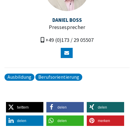
DANIEL BOSS
Pressesprecher
+49 (0)173 / 29 05507
Ausbildung
Berufsorientierung
twittern
delen
delen
delen
delen
merken