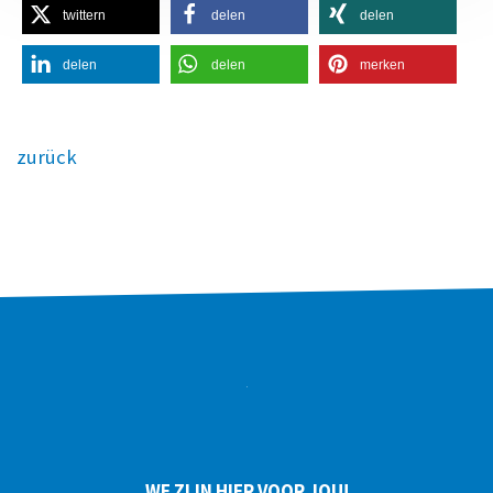
twittern
delen
delen
delen
delen
merken
zurück
WE ZIJN HIER VOOR JOU!