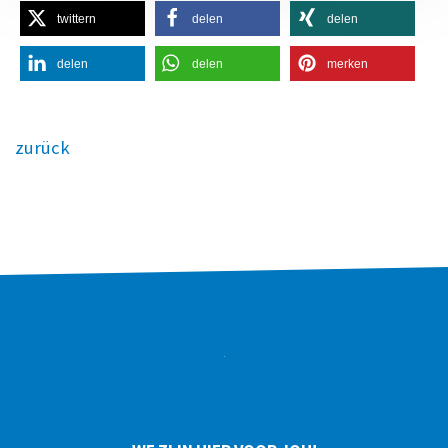
twittern
delen
delen
delen
delen
merken
zurück