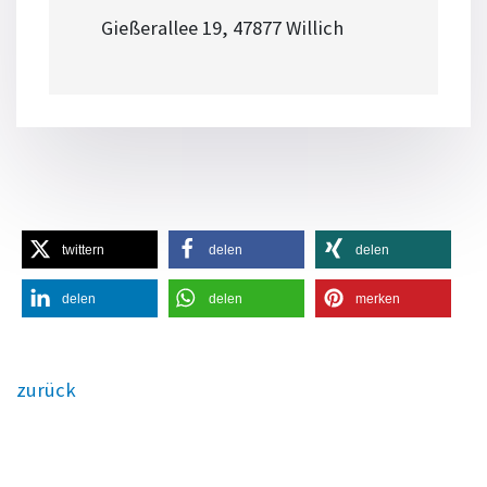
Gießerallee 19, 47877 Willich
twittern
delen
delen
delen
delen
merken
zurück