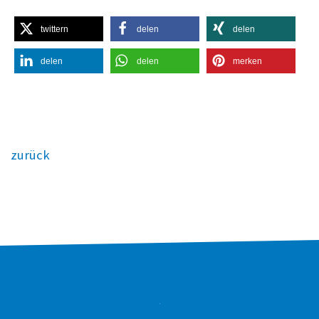
twittern
delen
delen
delen
delen
merken
zurück