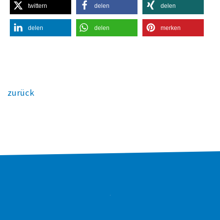
twittern
delen
delen
delen
delen
merken
zurück