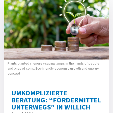
Plants planted in energy-saving lamps in the hands of people
and piles of coins. Eco-friendly economic growth and energy
concept
UMKOMPLIZIERTE
BERATUNG: “FÖRDERMITTEL
UNTERWEGS” IN WILLICH