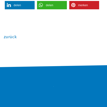
delen
delen
merken
zurück