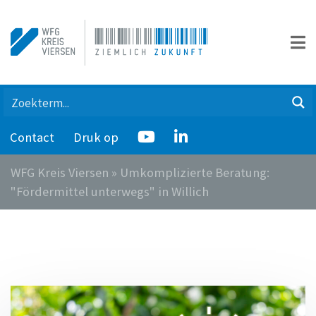
Contact
Druk op
WFG Kreis Viersen
»
Umkomplizierte Beratung:
"Fördermittel unterwegs" in Willich