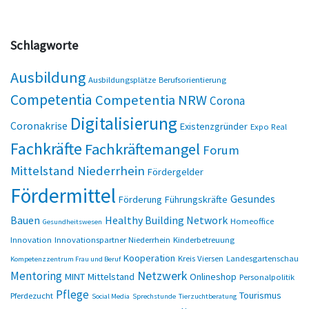
Schlagworte
Ausbildung
Ausbildungsplätze
Berufsorientierung
Competentia
Competentia NRW
Corona
Digitalisierung
Coronakrise
Existenzgründer
Expo Real
Fachkräfte
Fachkräftemangel
Forum
Mittelstand Niederrhein
Fördergelder
Fördermittel
Gesundes
Förderung
Führungskräfte
Bauen
Healthy Building Network
Homeoffice
Gesundheitswesen
Innovation
Innovationspartner Niederrhein
Kinderbetreuung
Kooperation
Kreis Viersen
Landesgartenschau
Kompetenzzentrum Frau und Beruf
Netzwerk
Mentoring
MINT
Mittelstand
Onlineshop
Personalpolitik
Pflege
Tourismus
Pferdezucht
Social Media
Sprechstunde
Tierzuchtberatung