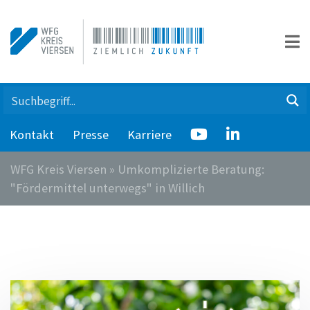
Kontakt
Presse
Karriere
WFG Kreis Viersen
»
Umkomplizierte Beratung:
"Fördermittel unterwegs" in Willich