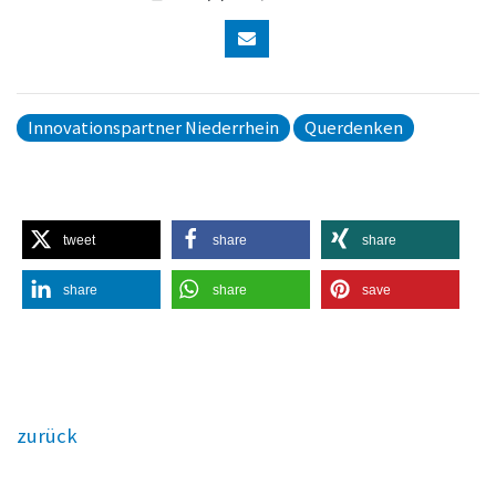
Innovationspartner Niederrhein
Querdenken
tweet
share
share
share
share
save
zurück