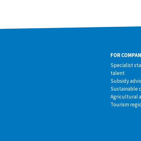
FOR COMPAN
Specialist st
talent
Subsidy advi
Sustainable 
Agricultural 
Tourism regi