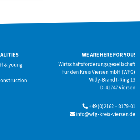
ALITIES
WE ARE HERE FOR YOU!
Wirtschaftsförderungsgesellschaft
aff & young
für den Kreis Viersen mbH (WFG)
Willy-Brandt-Ring 13
construction
D-41747 Viersen
+49 (0)2162 – 8179-01
info@wfg-kreis-viersen.de