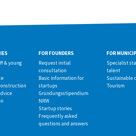
IES
FOR FOUNDERS
FOR MUNICIP
aff & young
Request initial
Specialist st
consultation
talent
ce
Basic information for
Sustainable 
construction
startups
Tourism
advice
Gründungsstipendium
on
NRW
Startup stories
Frequently asked
questions and answers