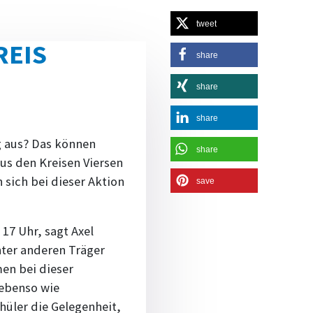
tweet
REIS
share
share
share
g aus? Das können
share
us den Kreisen Viersen
sich bei dieser Aktion
save
 17 Uhr, sagt Axel
nter anderen Träger
men bei dieser
 ebenso wie
üler die Gelegenheit,