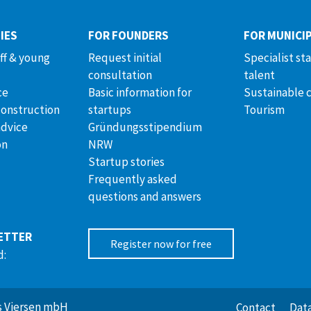
IES
FOR FOUNDERS
FOR MUNICIP
aff & young
Request initial
Specialist st
consultation
talent
ce
Basic information for
Sustainable 
construction
startups
Tourism
advice
Gründungsstipendium
on
NRW
Startup stories
Frequently asked
questions and answers
ETTER
Register now for free
d:
is Viersen mbH
Contact
Data