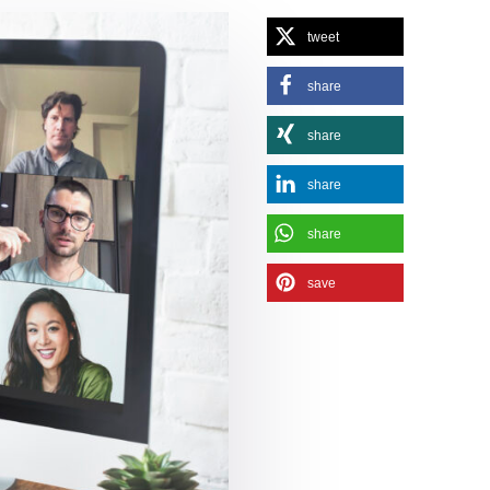
tweet
share
share
share
share
save