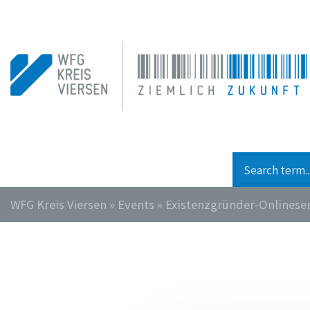
WFG Kreis Viersen
»
Events
»
Existenzgründer-Onlinese