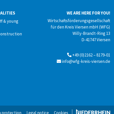
ALITIES
WE ARE HERE FOR YOU!
Wirtschaftsförderungsgesellschaft
aff & young
für den Kreis Viersen mbH (WFG)
Willy-Brandt-Ring 13
construction
D-41747 Viersen
+49 (0)2162 – 8179-01
info@wfg-kreis-viersen.de
 protection
Legal notice
Cookies