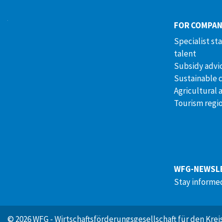
FOR COMPAN
Specialist st
talent
Subsidy advi
Sustainable 
Agricultural 
Tourism regi
WFG-NEWSL
Stay informe
© 2026 WFG - Wirtschaftsförderungsgesellschaft für den Kre