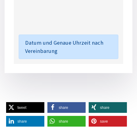
Datum und Genaue Uhrzeit nach
Vereinbarung
tweet
share
share
share
share
save