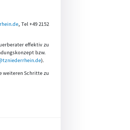
rhein.de
, Tel +49 2152
erberater effektiv zu
ründungskonzept bzw.
@tzniederrhein.de
).
e weiteren Schritte zu