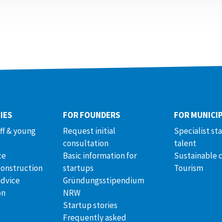
IES
FOR FOUNDERS
FOR MUNICIP
aff & young
Request initial
Specialist st
consultation
talent
ce
Basic information for
Sustainable 
construction
startups
Tourism
advice
Gründungsstipendium
on
NRW
Startup stories
Frequently asked