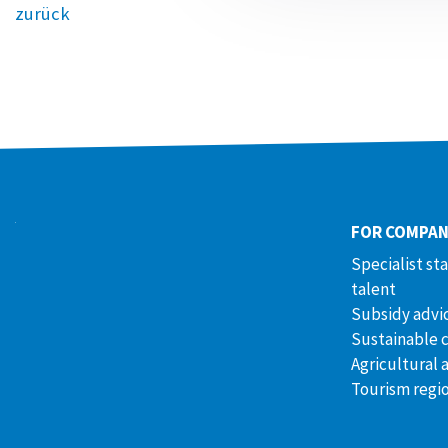
zurück
FOR COMPAN
Specialist st
talent
Subsidy advi
Sustainable 
Agricultural 
Tourism regi