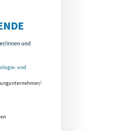
ENDE
er/innen und
ologie- und
 Jungunternehmer/-
men