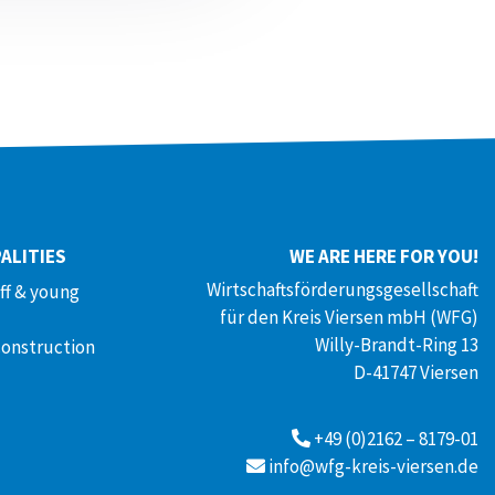
ALITIES
WE ARE HERE FOR YOU!
Wirtschaftsförderungsgesellschaft
aff & young
für den Kreis Viersen mbH (WFG)
Willy-Brandt-Ring 13
construction
D-41747 Viersen
+49 (0)2162 – 8179-01
info@wfg-kreis-viersen.de