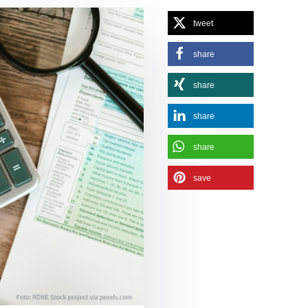
tweet
share
share
share
share
save