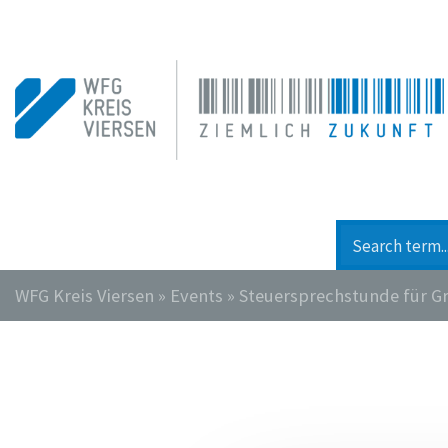
WFG Kreis Viersen
»
Events
»
Steuersprechstunde für 