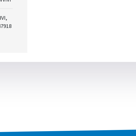
VI,
47918