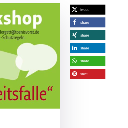
tweet
share
share
share
share
save