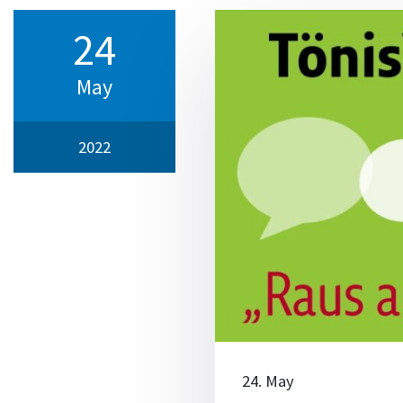
24
May
2022
24. May