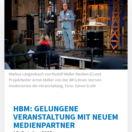
Markus Langenbach von Rudolf Müller Medien (l.) und
Projektleiter Armin Möller von der WFG Kreis Viersen
moderierten die Veranstaltung. Foto: Simon Erath
HBM: GELUNGENE
VERANSTALTUNG MIT NEUEM
MEDIENPARTNER