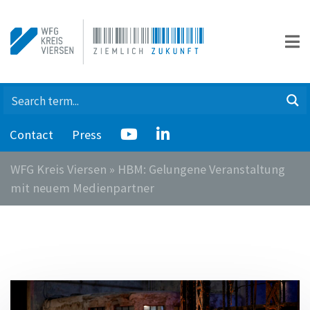
Contact
Press
WFG Kreis Viersen
»
HBM: Gelungene Veranstaltung
mit neuem Medienpartner