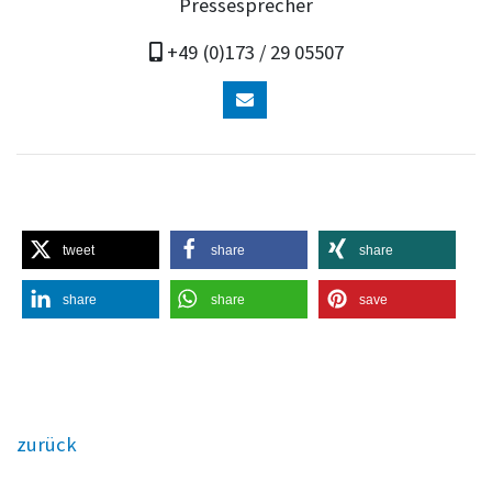
Pressesprecher
+49 (0)173 / 29 05507
tweet
share
share
share
share
save
zurück