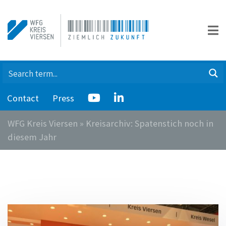
Contact
Press
WFG Kreis Viersen
»
Kreisarchiv: Spatenstich noch in
diesem Jahr