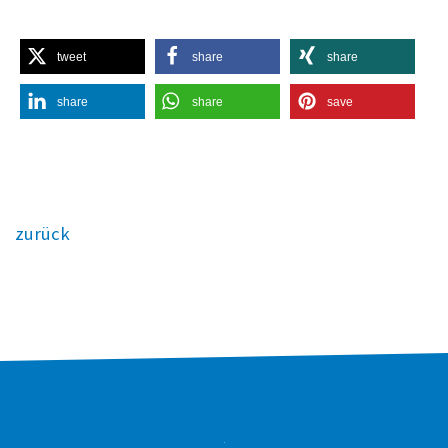
tweet
share
share
share
share
save
zurück