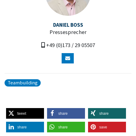
DANIEL BOSS
Pressesprecher
+49 (0)173 / 29 05507
Teambuilding
tweet
share
share
share
share
save