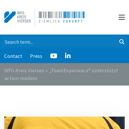
Contact
Press
WFG Kreis Viersen
»
„TeamExperience“ unterstützt
action medeor