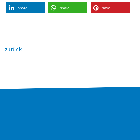
share
share
save
zurück