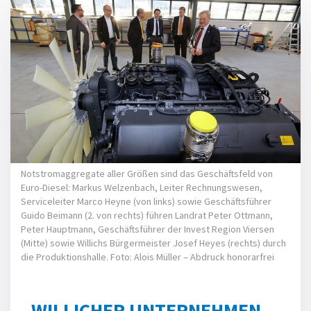
Notstrom­aggregate aller Größen sind das Geschäftsfeld von
Euro-Diesel: Markus Welzenbach, Leiter Rechnungs­wesen,
Serviceleiter Marco Heyne (von links) sowie Geschäfts­führer
Guido Beimann (2. von rechts) führen Landrat Peter Ottmann,
Peter Hauptmann, Geschäfts­führer der Invest Region Viersen
(Mitte) sowie Willichs Bürger­meister Josef Heyes (rechts) durch
die Produktions­halle. Foto: Alois Müller – Abdruck honorarfrei
WILLICHER UNTERNEHMEN