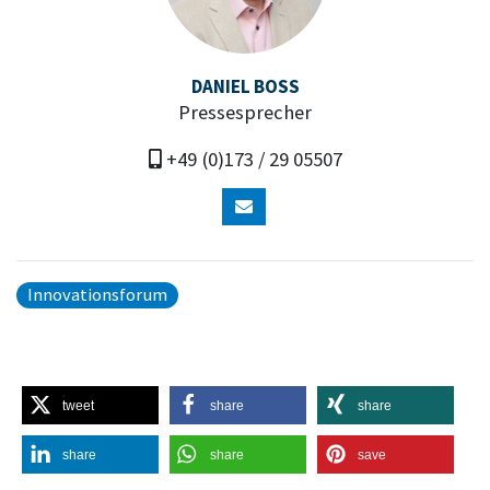
DANIEL BOSS
Pressesprecher
+49 (0)173 / 29 05507
Innovationsforum
tweet
share
share
share
share
save