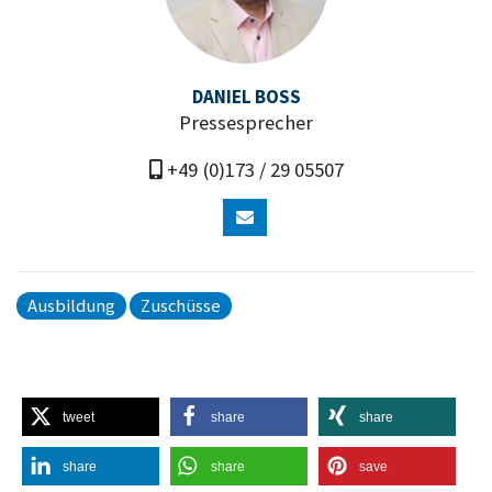
DANIEL BOSS
Pressesprecher
+49 (0)173 / 29 05507
Ausbildung
Zuschüsse
tweet
share
share
share
share
save