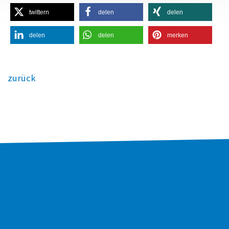
twittern
delen
delen
delen
delen
merken
zurück