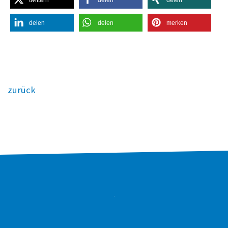
delen
delen
merken
zurück