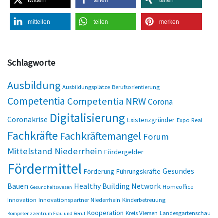
mitteilen
teilen
merken
Schlagworte
Ausbildung
Ausbildungsplätze
Berufsorientierung
Competentia
Competentia NRW
Corona
Digitalisierung
Coronakrise
Existenzgründer
Expo Real
Fachkräfte
Fachkräftemangel
Forum
Mittelstand Niederrhein
Fördergelder
Fördermittel
Gesundes
Förderung
Führungskräfte
Bauen
Healthy Building Network
Homeoffice
Gesundheitswesen
Innovation
Innovationspartner Niederrhein
Kinderbetreuung
Kooperation
Kreis Viersen
Landesgartenschau
Kompetenzzentrum Frau und Beruf