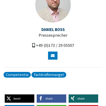
DANIEL BOSS
Pressesprecher
+49 (0)173 / 29 05507
Competentia
Fachkräftemangel
tweet
share
share