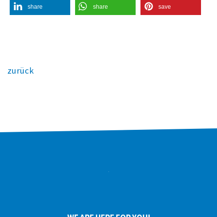
share
share
save
zurück