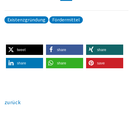
Existenzgründung
Fördermittel
tweet
share
share
share
share
save
zurück