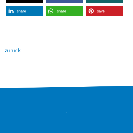
share
share
save
zurück