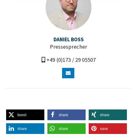
DANIEL BOSS
Pressesprecher
+49 (0)173 / 29 05507
tweet
share
share
share
share
save