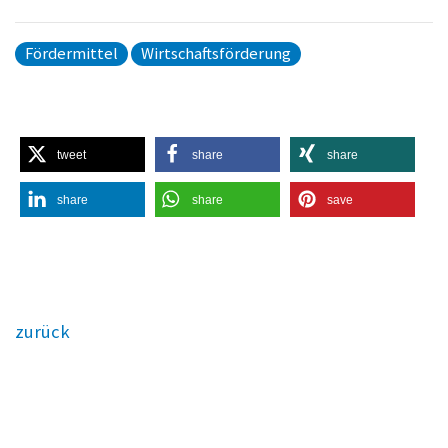
Fördermittel
Wirtschaftsförderung
tweet
share
share
share
share
save
zurück