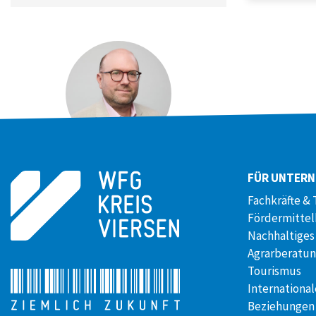
DANIEL BOSS
FÜR UNTER
Pressesprecher
Fachkräfte & 
+49 (0)173 / 29 05507
Fördermitte
Nachhaltiges
Agrarberatu
Tourismus
International
Beziehungen