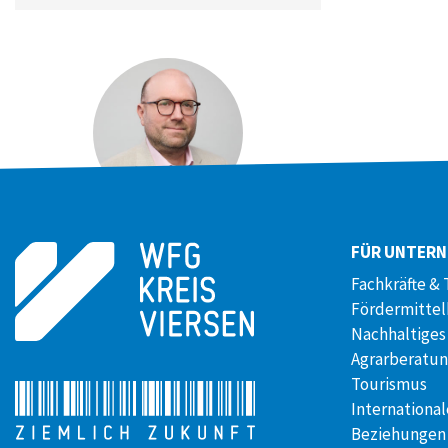
DANIEL BOSS
FÜR UNTER
Pressesprecher
Fachkräfte & 
+49 (0)173 / 29 05507
Fördermitte
Nachhaltiges
Agrarberatu
Tourismus
International
Beziehungen