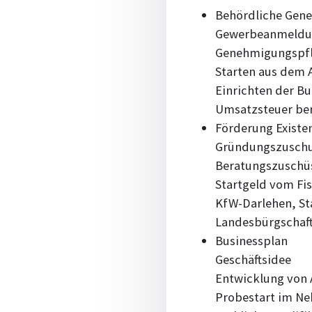
Behördliche Gen
Gewerbeanmeldun
Genehmigungspfl
Starten aus dem
Einrichten der B
Umsatzsteuer be
Förderung Exist
Gründungszuschus
Beratungszuschü
Startgeld vom Fi
KfW-Darlehen, S
Landesbürgschaf
Businessplan
Geschäftsidee
Entwicklung von 
Probestart im Ne