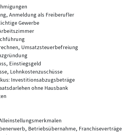
ehmigungen
g, Anmeldung als Freiberufler
ichtige Gewerbe
 Arbeitszimmer
uchführung
rechnen, Umsatzsteuerbefreiung
enzgründung
s, Einstiegsgeld
sse, Lohnkostenzuschüsse
skus: Investitionsabzugsbeträge
taatsdarlehen ohne Hausbank
ten
Alleinstellungsmerkmalen
benerwerb, Betriebsübernahme, Franchiseverträge