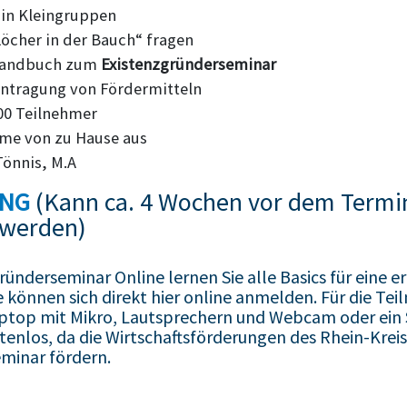
 in Kleingruppen
Löcher in der Bauch“ fragen
Handbuch zum
Existenzgründerseminar
eantragung von Fördermitteln
000 Teilnehmer
me von zu Hause aus
Tönnis, M.A
UNG
(Kann ca. 4 Wochen vor dem Termi
werden)
ünderseminar Online lernen Sie alle Basics für eine e
e können sich direkt hier online anmelden. Für die Te
Laptop mit Mikro, Lautsprechern und Webcam oder ei
stenlos, da die Wirtschaftsförderungen des Rhein-Krei
eminar fördern.