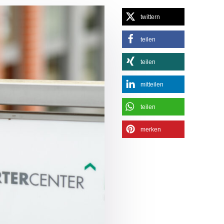
twittern
teilen
teilen
mitteilen
teilen
merken