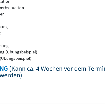
kation
erbsituation
len
bung
R
anung
ung (Übungsbeispiel)
(Übungsbeispiel)
UNG
(Kann ca. 4 Wochen vor dem Termi
werden)