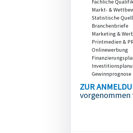
Fachliche Qualifi
Markt- & Wettbew
Statistische Quel
Branchenbriefe
Marketing & Wer
Printmedien & P
Onlinewerbung
Finanzierungspl
Investitionsplan
Gewinnprognose 
ZUR ANMELD
vorgenommen 