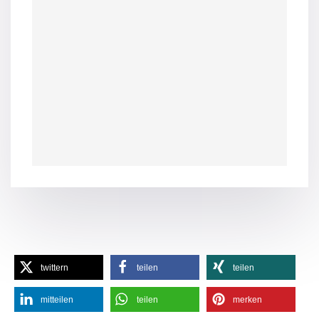
twittern
teilen
teilen
mitteilen
teilen
merken