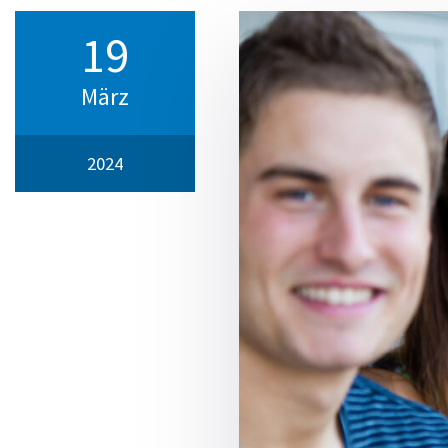
19
März
2024