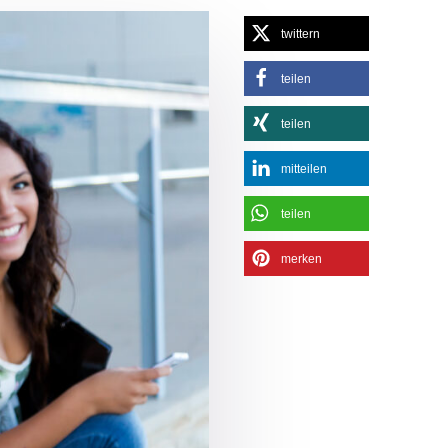
twittern
teilen
teilen
mitteilen
teilen
merken