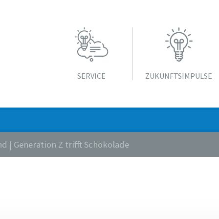
SERVICE
ZUKUNFTS­IMPULSE
d | Generation Z trifft Schokolade