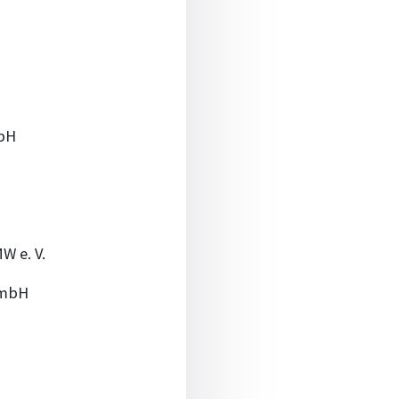
mbH
W e. V.
GmbH