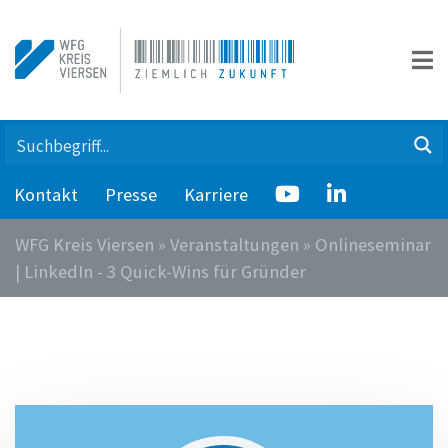
Kontakt
Presse
Karriere
WFG Kreis Viersen
»
Veranstaltungen
»
Onlineseminar
| LinkedIn - 3 Quick-Wins für Gründer