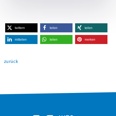
twittern
teilen
teilen
mitteilen
teilen
merken
zurück