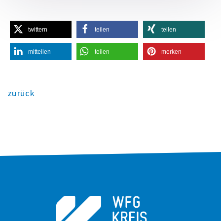
twittern
teilen
teilen
mitteilen
teilen
merken
zurück