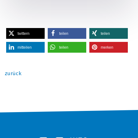
twittern
teilen
teilen
mitteilen
teilen
merken
zurück