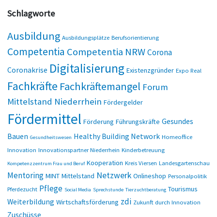
Schlagworte
Ausbildung
Ausbildungsplätze
Berufsorientierung
Competentia
Competentia NRW
Corona
Digitalisierung
Coronakrise
Existenzgründer
Expo Real
Fachkräfte
Fachkräftemangel
Forum
Mittelstand Niederrhein
Fördergelder
Fördermittel
Gesundes
Förderung
Führungskräfte
Bauen
Healthy Building Network
Homeoffice
Gesundheitswesen
Innovation
Innovationspartner Niederrhein
Kinderbetreuung
Kooperation
Kreis Viersen
Landesgartenschau
Kompetenzzentrum Frau und Beruf
Netzwerk
Mentoring
MINT
Mittelstand
Onlineshop
Personalpolitik
Pflege
Tourismus
Pferdezucht
Social Media
Sprechstunde
Tierzuchtberatung
zdi
Weiterbildung
Wirtschaftsförderung
Zukunft durch Innovation
Zuschüsse