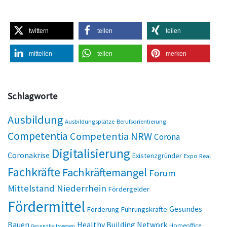
twittern
teilen
teilen
mitteilen
teilen
merken
Schlagworte
Ausbildung
Ausbildungsplätze
Berufsorientierung
Competentia
Competentia NRW
Corona
Digitalisierung
Coronakrise
Existenzgründer
Expo Real
Fachkräfte
Fachkräftemangel
Forum
Mittelstand Niederrhein
Fördergelder
Fördermittel
Gesundes
Förderung
Führungskräfte
Bauen
Healthy Building Network
Homeoffice
Gesundheitswesen