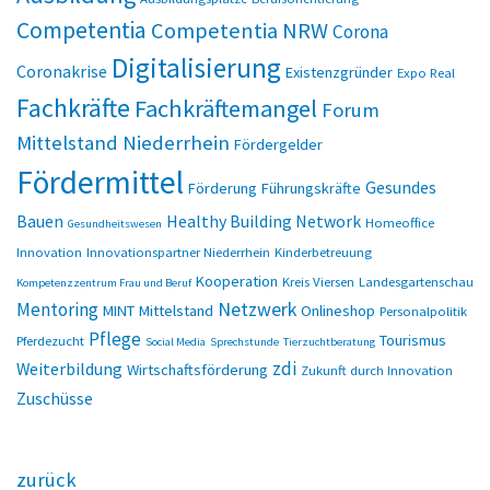
Competentia
Competentia NRW
Corona
Digitalisierung
Coronakrise
Existenzgründer
Expo Real
Fachkräfte
Fachkräftemangel
Forum
Mittelstand Niederrhein
Fördergelder
Fördermittel
Gesundes
Förderung
Führungskräfte
Bauen
Healthy Building Network
Homeoffice
Gesundheitswesen
Innovation
Innovationspartner Niederrhein
Kinderbetreuung
Kooperation
Kreis Viersen
Landesgartenschau
Kompetenzzentrum Frau und Beruf
Netzwerk
Mentoring
MINT
Mittelstand
Onlineshop
Personalpolitik
Pflege
Tourismus
Pferdezucht
Social Media
Sprechstunde
Tierzuchtberatung
zdi
Weiterbildung
Wirtschaftsförderung
Zukunft durch Innovation
Zuschüsse
zurück