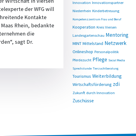
 Wirtschaft in Viersen
Innovation
Innovationspartner
elexperte der WFG will
Niederrhein
Kinderbetreuung
chreitende Kontakte
Kompetenzzentrum Frau und Beruf
s Maas Rhein, bedankte
Kooperation
Kreis Viersen
nternehmen die
Mentoring
Landesgartenschau
den“, sagt Dr.
Netzwerk
MINT
Mittelstand
Onlineshop
Personalpolitik
Pflege
Pferdezucht
Social Media
Sprechstunde
Tierzuchtberatung
Weiterbildung
Tourismus
zdi
Wirtschaftsförderung
Zukunft durch Innovation
Zuschüsse