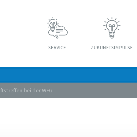
SERVICE
ZUKUNFTS­IMPULSE
tstreffen bei der WFG