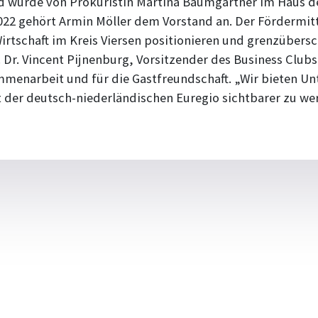
d wurde von Prokuristin Martina Baumgärtner im Haus der
022 gehört Armin Möller dem Vorstand an. Der Fördermitt
irtschaft im Kreis Viersen positionieren und grenzübers
 Dr. Vincent Pijnenburg, Vorsitzender des Business Club
ammenarbeit und für die Gastfreundschaft. „Wir bieten U
 der deutsch-niederländischen Euregio sichtbarer zu wer