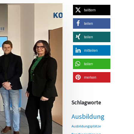
twittern
teilen
teilen
mitteilen
teilen
merken
Schlagworte
Ausbildung
Ausbildungsplätze