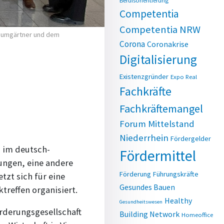
Berufsorientierung
Competentia
Competentia NRW
 Baumgärtner und dem
Corona
Coronakrise
Digitalisierung
Existenzgründer
Expo Real
Fachkräfte
Fachkräftemangel
Forum Mittelstand
Niederrhein
Fördergelder
n im deutsch-
Fördermittel
ungen, eine andere
Förderung
Führungskräfte
zt sich für eine
Gesundes Bauen
reffen organisiert.
Healthy
Gesundheitswesen
örderungsgesellschaft
Building Network
Homeoffice