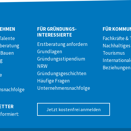
NEHMEN
FÜR GRÜNDUNGS­
FÜR KOMMU
INTERESSIERTE
Talente
Fachkräfte & 
Erstberatung anfordern
lberatung
Nachhaltiges
Grundlagen
 Bauen
Tourismus
Gründungsstipendium
ng
International
NRW
Beziehungen
Gründungsgeschichten
e
Häufige Fragen
Unternehmensnachfolge
snachfolge
ETTER
Jetzt kostenfrei anmelden
nformiert: